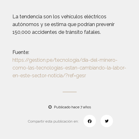
La tendencia son los vehículos eléctricos
autónomos y se estima que podrían prevenir
150,000 accidentes de tránsito fatales.
Fuente:
https://gestion.pe/tecnologia/dia-del-minero-
como-las-tecnologias-estan-cambiando-la-labor-
en-este-sector-noticia/?ref=gesr
Publicado hace 7 años
Compartir esta publicación en: