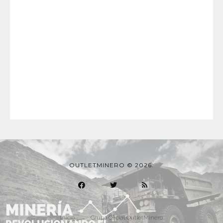
OUTLETMINERO © 2026.
Inicio
Grupo Oficial OutletMinero