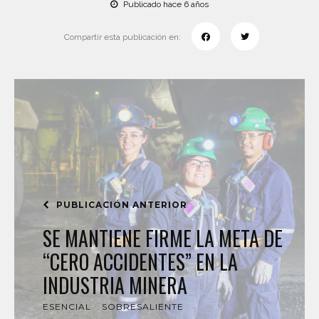
Publicado hace 6 años
Compartir esta publicación en:
PUBLICACIÓN ANTERIOR
SE MANTIENE FIRME LA META DE
“CERO ACCIDENTES” EN LA
INDUSTRIA MINERA
ESENCIAL
SOBRESALIENTE