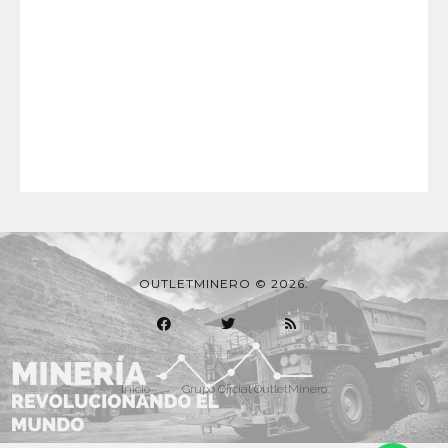
OUTLETMINERO © 2026.
Inicio
Grupo Oficial OutletMinero