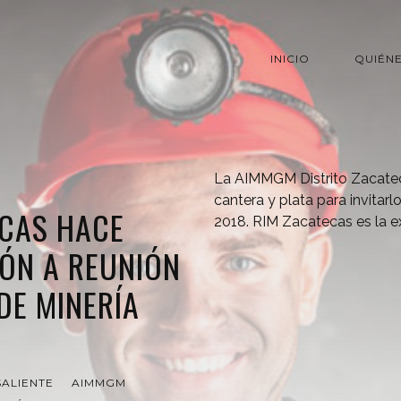
INICIO
QUIÉN
La AIMMGM Distrito Zacatec
cantera y plata para invitarl
CAS HACE
2018. RIM Zacatecas es la ex
IÓN A REUNIÓN
DE MINERÍA
ALIENTE
AIMMGM