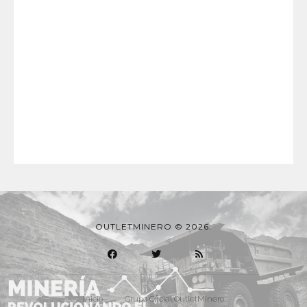
OUTLETMINERO © 2026.
Inicio
Grupo Oficial OutletMinero