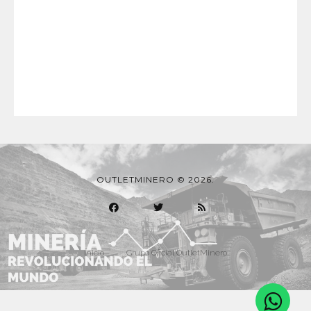
OUTLETMINERO © 2026.
Inicio
Grupo Oficial OutletMinero