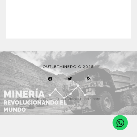
OUTLETMINERO © 2026.
Inicio
Grupo Oficial OutletMinero