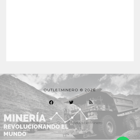
OUTLETMINERO © 2026.
Inicio
Grupo Oficial OutletMinero