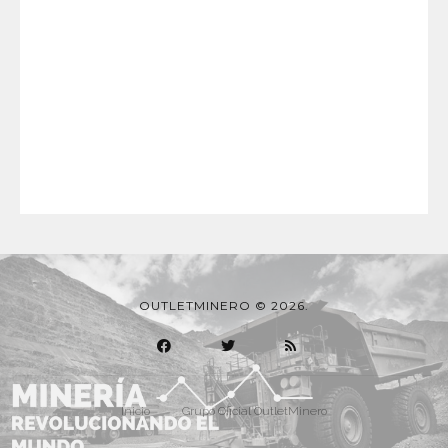
OUTLETMINERO © 2026.
Inicio
Grupo Oficial OutletMinero