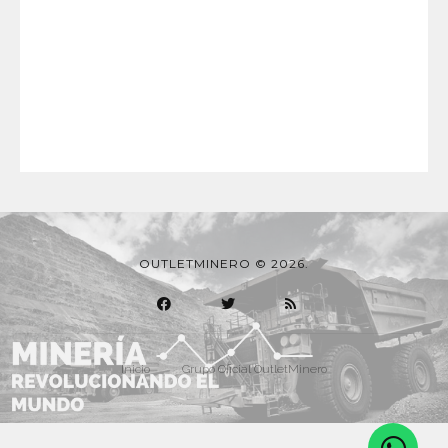
OUTLETMINERO © 2026.
Inicio
Grupo Oficial OutletMinero