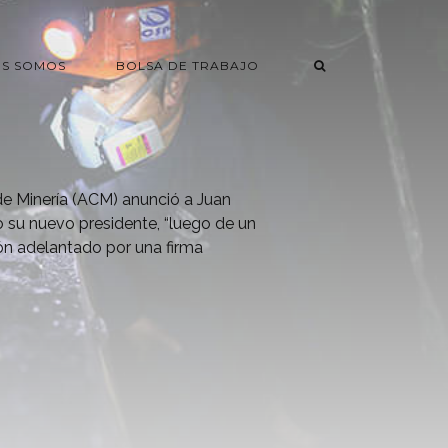
ES SOMOS
BOLSA DE TRABAJO
e Minería (ACM) anunció a Juan
 su nuevo presidente, “luego de un
ón adelantado por una firma