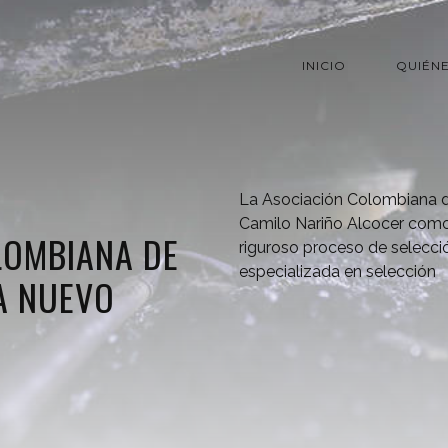
INICIO
QUIÉN
La Asociación Colombiana d
Camilo Nariño Alcocer como
LOMBIANA DE
riguroso proceso de selecci
especializada en selección
A NUEVO