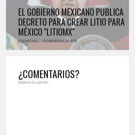
EL GOBIERNO MEXICANO PUBLICA
DECRETO PARA CREAR LITIO PARA
MÉXICO "LITIOMX"
ESENCIAL
SOBRESALIENTE
¿COMENTARIOS?
Déjanos tu opinión.