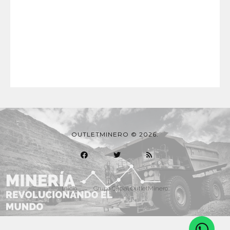
OUTLETMINERO © 2026.
Inicio
Grupo Oficial OutletMinero