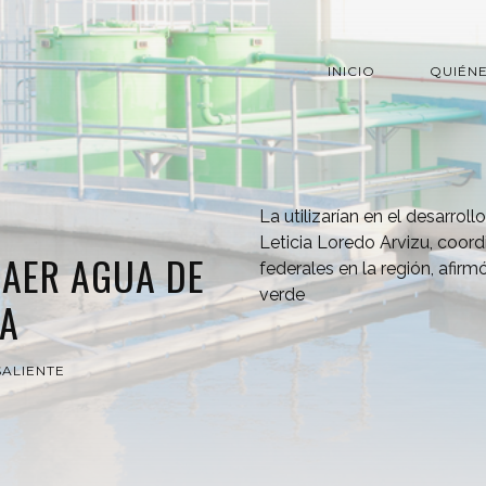
INICIO
QUIÉN
La utilizarían en el desarroll
Leticia Loredo Arvizu, coor
RAER AGUA DE
federales en la región, afir
verde
CA
ALIENTE