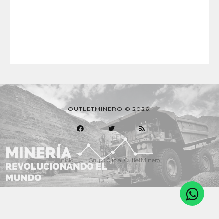
OUTLETMINERO © 2026.
Inicio
Grupo Oficial OutletMinero