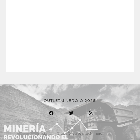
OUTLETMINERO © 2026.
Inicio
Grupo Oficial OutletMinero