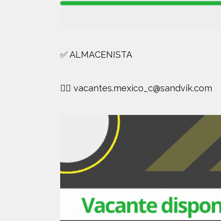
✅ ALMACENISTA
👉🏻
vacantes.mexico_c@sandvik.com