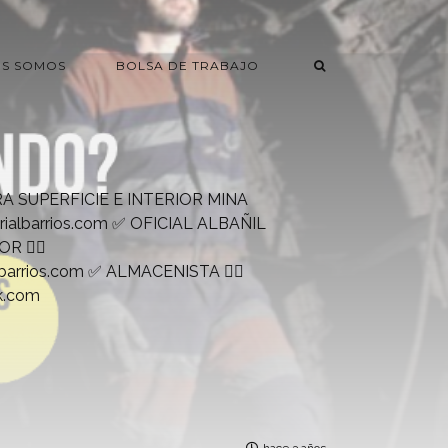
ES SOMOS
BOLSA DE TRABAJO
A SUPERFICIE E INTERIOR MINA
rialbarrios.com
✅ OFICIAL ALBAÑIL
R 👉🏻
lbarrios.com
✅ ALMACENISTA 👉🏻
k.com