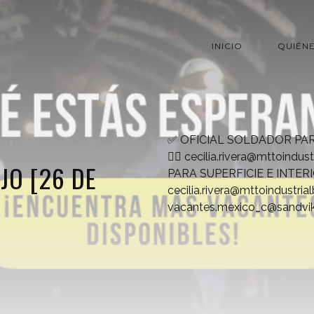
INICIO
QUIÉN
✅ OFICIAL SOLDADOR PAR
👉🏻
cecilia.rivera@mttoindust
JO [26 DE
PARA SUPERFICIE E INTERIO
cecilia.rivera@mttoindustria
vacantes.mexico_c@sandvi