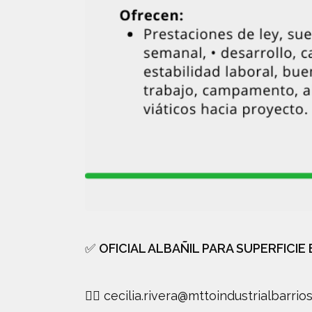
✅
OFICIAL ALBAÑIL PARA SUPERFICIE 
👉🏻
cecilia.rivera@mttoindustrialbarrio