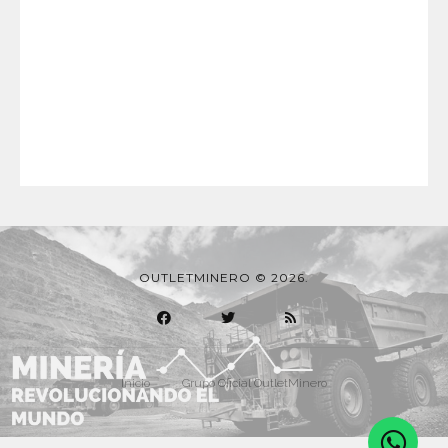
OUTLETMINERO © 2026.
Inicio
Grupo Oficial OutletMinero