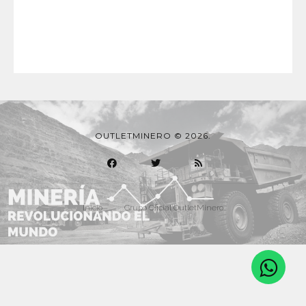
OUTLETMINERO © 2026.
Inicio
Grupo Oficial OutletMinero