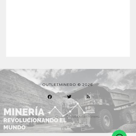
OUTLETMINERO © 2026.
Inicio
Grupo Oficial OutletMinero