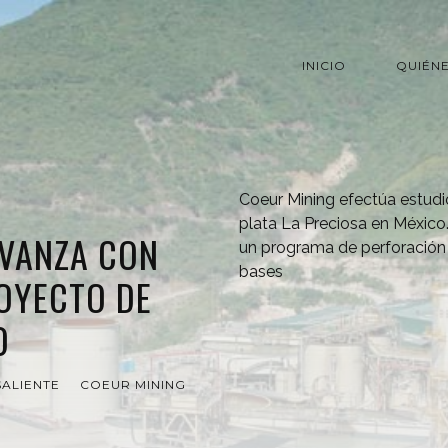
INICIO
QUIÉN
Coeur Mining efectúa estudi
plata La Preciosa en México
AVANZA CON
un programa de perforación 
bases
OYECTO DE
O
ALIENTE
COEUR MINING