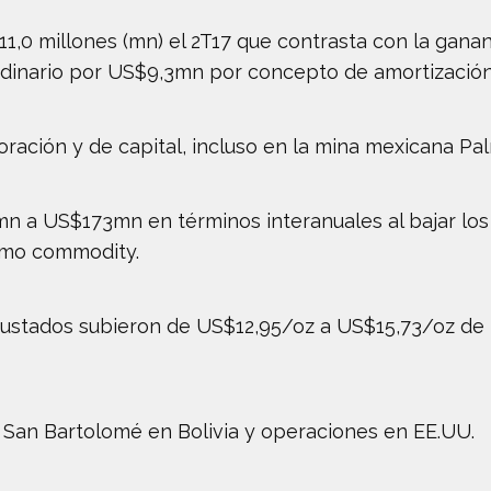
1,0 millones (mn) el 2T17 que contrasta con la gana
ordinario por US$9,3mn por concepto de amortizació
ación y de capital, incluso en la mina mexicana Palm
 a US$173mn en términos interanuales al bajar los p
timo commodity.
justados subieron de US$12,95/oz a US$15,73/oz de p
San Bartolomé en Bolivia y operaciones en EE.UU.