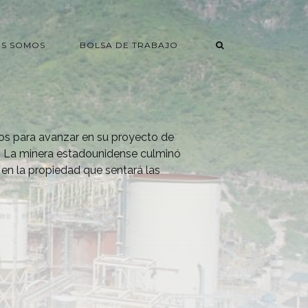
ES SOMOS
BOLSA DE TRABAJO
os para avanzar en su proyecto de
. La minera estadounidense culminó
en la propiedad que sentará las