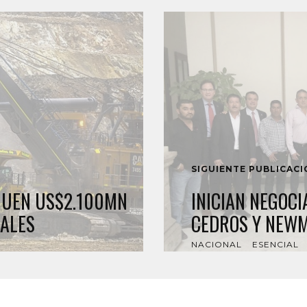
SIGUIENTE PUBLICAC
GUEN US$2.100MN
INICIAN NEGOCI
ALES
CEDROS Y NEW
NACIONAL
ESENCIAL