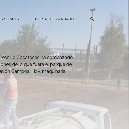
ES SOMOS
BOLSA DE TRABAJO
 Fresnillo Zacatecas ha comenzado
ciones de lo que fuera el parque de
 Pavón Campos. Hoy, maquinaria