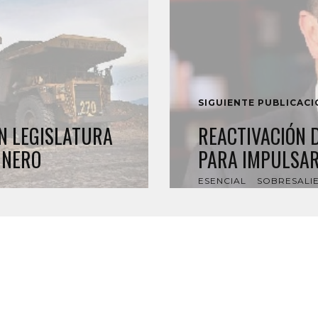
SIGUIENTE PUBLICAC
N LEGISLATURA
REACTIVACIÓN 
INERO
PARA IMPULSAR
ESENCIAL
SOBRESALI