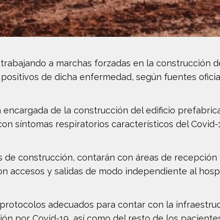
trabajando a marchas forzadas en la construcción d
ositivos de dicha enfermedad, según fuentes oficial
encargada de la construcción del edificio prefabrica
con síntomas respiratorios característicos del Covi
ías de construcción, contarán con áreas de recepción 
n accesos y salidas de modo independiente al hospi
 protocolos adecuados para contar con la infraestruc
ión por Covid-19, así como del resto de los paciente