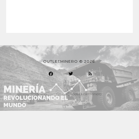
OUTLETMINERO © 2026.
Inicio
Grupo Oficial OutletMinero