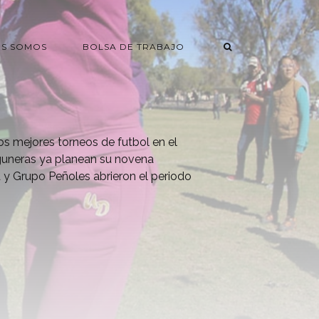
ES SOMOS
BOLSA DE TRABAJO
s mejores torneos de futbol en el
aguneras ya planean su novena
 y Grupo Peñoles abrieron el periodo