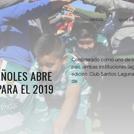
INICIO
QUIÉN
Considerado como uno de lo
país, ambas instituciones l
EÑOLES ABRE
edición. Club Santos Laguna
de
PARA EL 2019