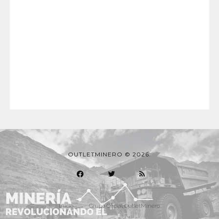
OUTLETMINERO © 2026.
Inicio
Grupo Oficial OutletMinero