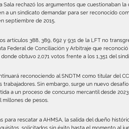
 Sala rechazó los argumentos que cuestionaban la co
en a un sindicato demandar para ser reconocido como 
n septiembre de 2015.
s artículos 388, 389, 692 y 931 de la LFT no transgre
unta Federal de Conciliación y Arbitraje que reconoc
 donde obtuvo 2,071 votos frente a los 1,351 del sin
tinuará reconociendo al SNDTM como titular del CCT
los trabajadores. Sin embargo, surge un nuevo desafí
etida a un proceso de concurso mercantil desde 2023
 millones de pesos.
as para rescatar a AHMSA, la salida del dueño históri
uisitos, solicitados sin éxito hasta el momento al j