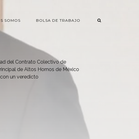
ES SOMOS
BOLSA DE TRABAJO
idad del Contrato Colectivo de
principal de Altos Hornos de México
 con un veredicto