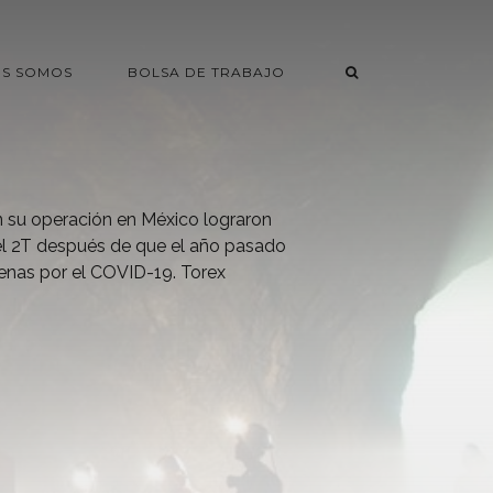
ES SOMOS
BOLSA DE TRABAJO
 su operación en México lograron
el 2T después de que el año pasado
aenas por el COVID-19. Torex