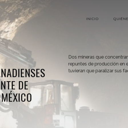
INICIO
QUIÉN
Dos mineras que concentran
repuntes de producción en 
ANADIENSES
tuvieran que paralizar sus f
NTE DE
 MÉXICO