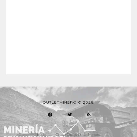
OUTLETMINERO © 2026.
Inicio
Grupo Oficial OutletMinero