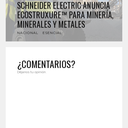
SCHNEIDER ELECTRIC ANUNCIA
ECOSTRUXURE™ PARA MINERÍA,
MINERALES Y METALES
NACIONAL
ESENCIAL
¿COMENTARIOS?
Déjanos tu opinión.