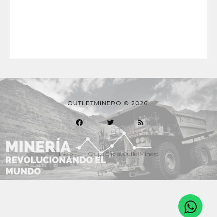
OUTLETMINERO © 2026.
Inicio
Grupo Oficial OutletMinero