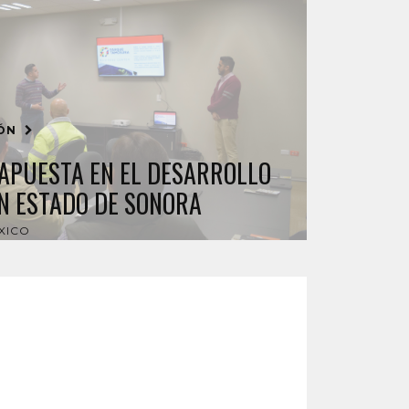
IÓN
APUESTA EN EL DESARROLLO
N ESTADO DE SONORA
XICO