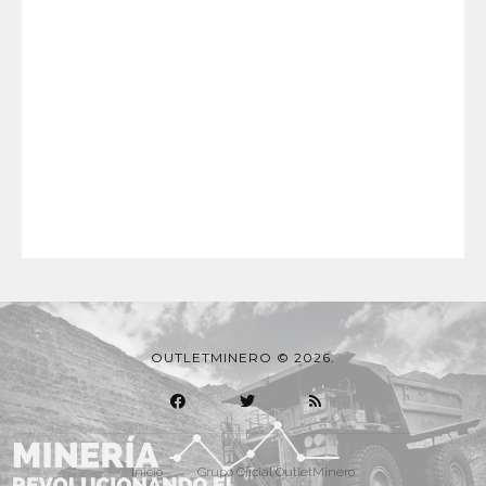
OUTLETMINERO © 2026.
Inicio
Grupo Oficial OutletMinero