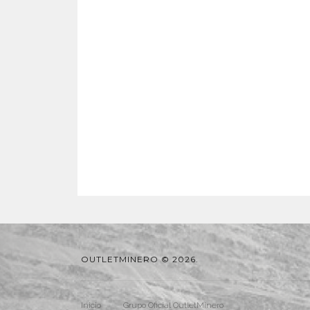
OUTLETMINERO © 2026.
Inicio
Grupo Oficial OutletMinero