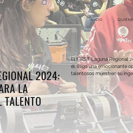
INICIO
QUIÉN
El FIRST Laguna Regional 2
él, llega una emocionante o
EGIONAL 2024:
talentosos muestren su inge
ARA LA
L TALENTO