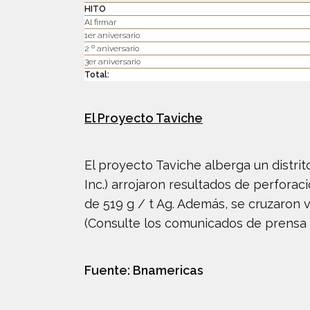
HITO
Al firmar
1er aniversario
2 º aniversario
3er aniversario
Total:
El Proyecto Taviche
El proyecto Taviche alberga un distri
Inc.) arrojaron resultados de perforaci
de 519 g / t Ag. Además, se cruzaron v
(Consulte los comunicados de prensa d
Fuente: Bnamericas