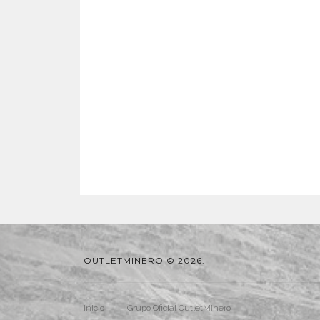
OUTLETMINERO © 2026.
Inicio
Grupo Oficial OutletMinero