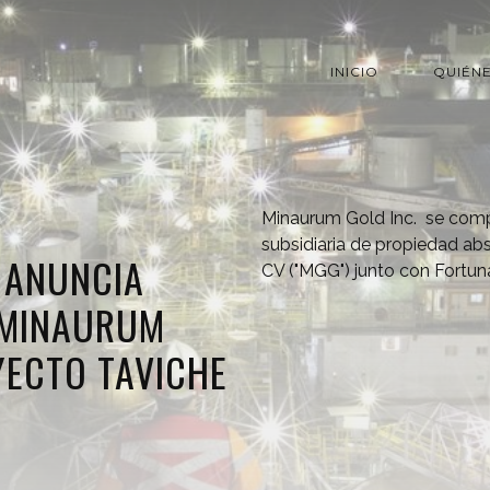
INICIO
QUIÉN
Minaurum Gold Inc. se comp
subsidiaria de propiedad ab
 ANUNCIA
CV ("MGG") junto con Fortuna 
 MINAURUM
YECTO TAVICHE