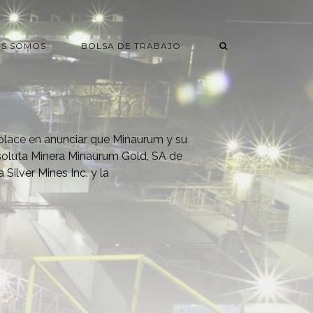
ES SOMOS
BOLSA DE TRABAJO
lace en anunciar que Minaurum y su
soluta Minera Minaurum Gold, SA de
Silver Mines Inc. y la