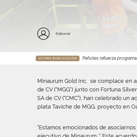
Editorial
Peñoles refuerza programa
ÚLTIMA PUBLICACIÓN
Minaurum Gold Inc. se complace en an
de CV ("MGG") junto con Fortuna Silve
SA de CV (“CMC”), han celebrado un a
plata Taviche de MGG. proyecto en Oa
“Estamos emocionados de asociarnos co
ejecutivo de Minaurum. “ Este acuerd