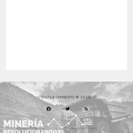
OUTLETMINERO © 2026.
Inicio
Grupo Oficial OutletMinero