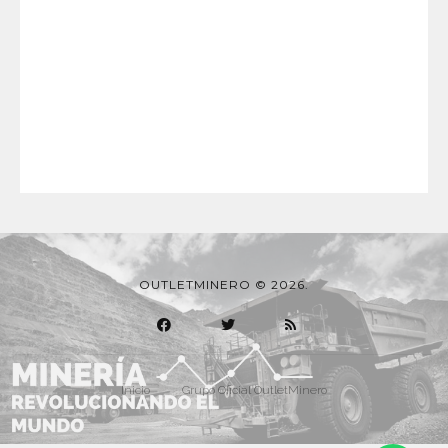
OUTLETMINERO © 2026.
Inicio
Grupo Oficial OutletMinero