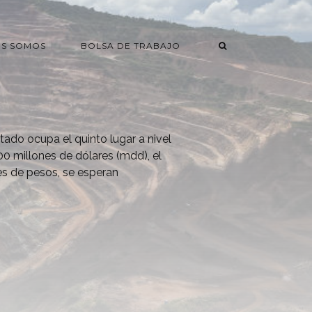
ES SOMOS
BOLSA DE TRABAJO
ado ocupa el quinto lugar a nivel
200 millones de dólares (mdd), el
es de pesos, se esperan