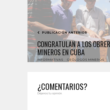
PUBLICACIÓN ANTERIOR
CONGRATULAN A LOS OBRE
MINEROS EN CUBA
INFORMATIVAS
GEÓLOGOS MINEROS
¿COMENTARIOS?
Déjanos tu opinión.