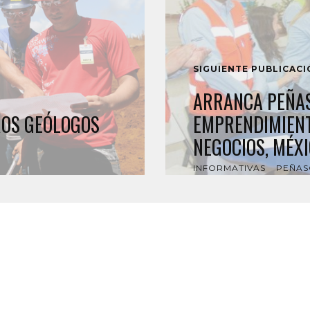
SIGUIENTE PUBLICAC
ARRANCA PEÑA
ROS GEÓLOGOS
EMPRENDIMIENT
NEGOCIOS, MÉX
INFORMATIVAS
PEÑAS