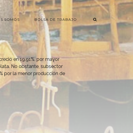
ES SOMOS
BOLSA DE TRABAJO
creció en 19.91%, por mayor
plata. No obstante, subsector
7% por la menor producción de