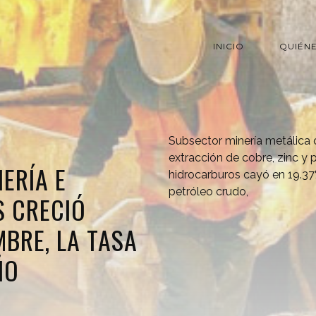
INICIO
QUIÉN
Subsector minería metálica 
extracción de cobre, zinc y 
NERÍA E
hidrocarburos cayó en 19.3
petróleo crudo,
 CRECIÓ
MBRE, LA TASA
ÑO