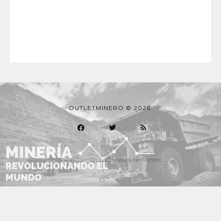
OUTLETMINERO © 2026.
Inicio
Grupo Oficial OutletMinero