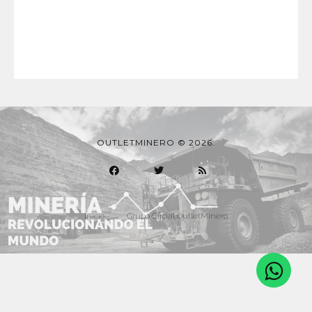
OUTLETMINERO © 2026.
Inicio
Grupo Oficial OutletMinero