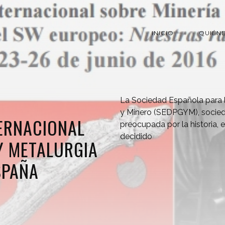
INICIO
QUIÉN
La Sociedad Española para 
y Minero (SEDPGYM), sociedad
TERNACIONAL
preocupada por la historia, e
decidido
Y METALURGIA
SPAÑA