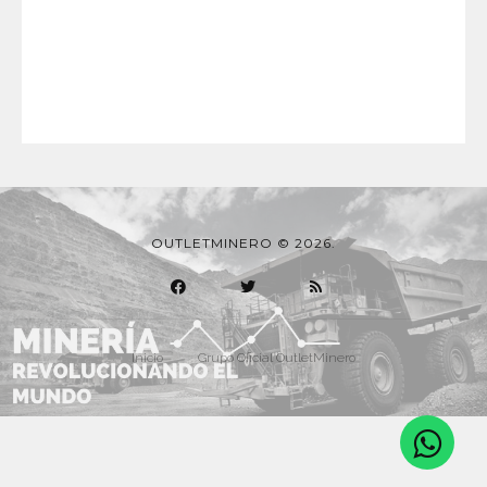
OUTLETMINERO © 2026.
Inicio
Grupo Oficial OutletMinero