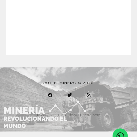
OUTLETMINERO © 2026.
Inicio
Grupo Oficial OutletMinero