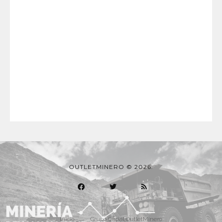
OUTLETMINERO © 2026.
Inicio
Grupo Oficial OutletMinero