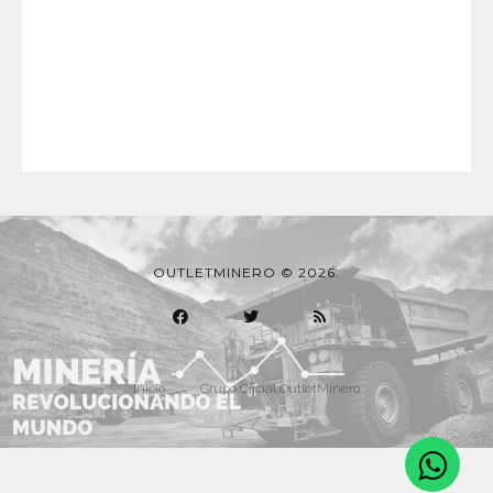
OUTLETMINERO © 2026.
Inicio
Grupo Oficial OutletMinero