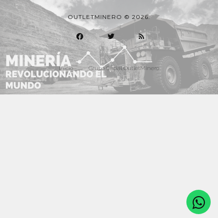
OUTLETMINERO © 2026.
Inicio
Grupo Oficial OutletMinero