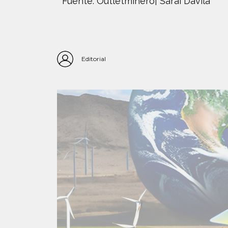
Fuente: Outletminero| Saraí Dávila
Editorial