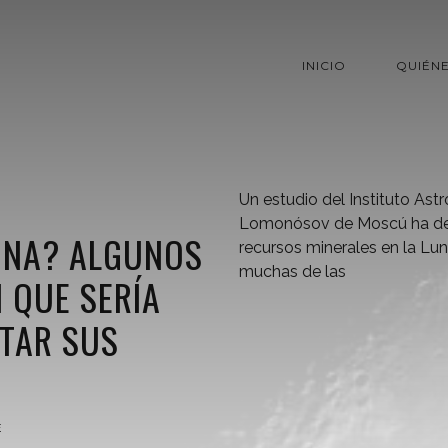
INICIO
QUIÉN
Un estudio del Instituto Ast
Lomonósov de Moscú ha det
UNA? ALGUNOS
recursos minerales en la Lun
muchas de las
 QUE SERÍA
TAR SUS
E